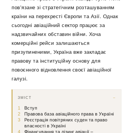
пов’язане зі стратегічним розташуванням
країни на перехресті Європи та Азії. Однак
сьогодні авіаційний сектор працює за
надзвичайних обставин війни. Хоча
комерційні рейси залишаються
призупиненими, Україна вже закладає
правову та інституційну основу для
повоєнного відновлення своєї авіаційної
галузі.
ЗМІСТ
1
Вступ
2
Правова база авіаційного права в Україні
3
Реєстрація повітряних суден та право
власності в Україні
4
Фінансування та лізинг авіації –