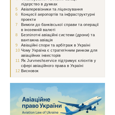
лідерство в думках
5
Авіаперевізники та ліцензування
6
Концесії аеропортів та інфраструктурні
проекти
7
Вимоги до банківської справи та операції
в іноземній валюті
8
Безпілотні авіаційні системи (дрони) та
вантажна авіація
9
Авіаційні спори та арбітраж в Україні
10
Чому Україна є стратегічним ринком для
авіаційних інвесторів
11
Як Jurvneshservice підтримує клієнтів у
сфері авіаційного права в Україні
12
Висновок