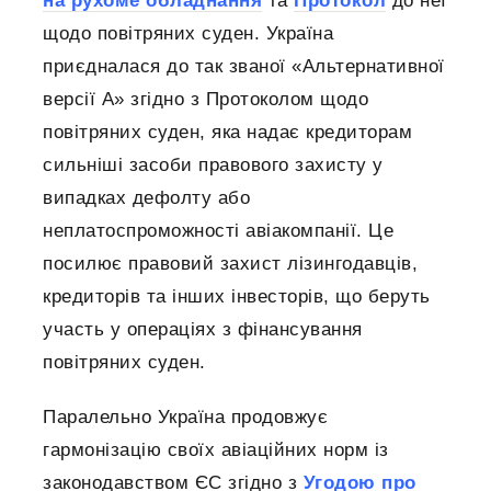
на рухоме обладнання
та
Протокол
до неї
щодо повітряних суден. Україна
приєдналася до так званої «Альтернативної
версії А» згідно з Протоколом щодо
повітряних суден, яка надає кредиторам
сильніші засоби правового захисту у
випадках дефолту або
неплатоспроможності авіакомпанії. Це
посилює правовий захист лізингодавців,
кредиторів та інших інвесторів, що беруть
участь у операціях з фінансування
повітряних суден.
Паралельно Україна продовжує
гармонізацію своїх авіаційних норм із
законодавством ЄС згідно з
Угодою про