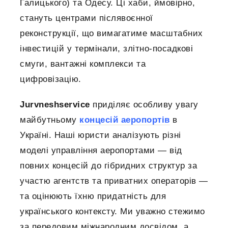
Галицького) та Одесу. Ці хаби, ймовірно,
стануть центрами післявоєнної
реконструкції, що вимагатиме масштабних
інвестицій у термінали, злітно-посадкові
смуги, вантажні комплекси та
цифровізацію.
Jurvneshservice
приділяє особливу увагу
майбутньому
концесій аеропортів
в
Україні. Наші юристи аналізують різні
моделі управління аеропортами — від
повних концесій до гібридних структур за
участю агентств та приватних операторів —
та оцінюють їхню придатність для
українського контексту. Ми уважно стежимо
за передовим міжнародним досвідом, а