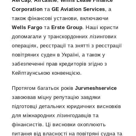
AerCap
,
Aircastle
,
Willis Lease Finance
Corporation
та
GE Aviation Services
, а
також фінансові установи, включаючи
Wells Fargo
та
Erste Group
. Наші юристи
допомагали у транскордонних лізингових
операціях, реєстрації та знятті з реєстрації
повітряних суден в Україні, а також у
забезпеченні прав кредиторів згідно з
Кейптаунською конвенцією.
Протягом багатьох років
Jurvneshservice
завоював міцну репутацію завдяки
підготовці детальних юридичних висновків
для міжнародних лізингодавців та
фінансистів. Ці висновки охоплюють
питання від власності на повітряні судна та