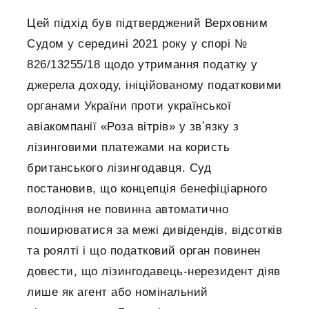
Цей підхід був підтверджений Верховним
Судом у середині 2021 року у спорі №
826/13255/18 щодо утримання податку у
джерела доходу, ініційованому податковими
органами України проти української
авіакомпанії «Роза вітрів» у звʼязку з
лізинговими платежами на користь
британського лізингодавця. Суд
постановив, що концепція бенефіціарного
володіння не повинна автоматично
поширюватися за межі дивідендів, відсотків
та роялті і що податковий орган повинен
довести, що лізингодавець-нерезидент діяв
лише як агент або номінальний