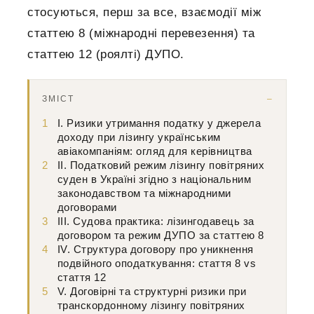
стосуються, перш за все, взаємодії між
статтею 8 (міжнародні перевезення) та
статтею 12 (роялті) ДУПО.
ЗМІСТ
1
I. Ризики утримання податку у джерела
доходу при лізингу українським
авіакомпаніям: огляд для керівництва
2
II. Податковий режим лізингу повітряних
суден в Україні згідно з національним
законодавством та міжнародними
договорами
3
III. Судова практика: лізингодавець за
договором та режим ДУПО за статтею 8
4
IV. Структура договору про уникнення
подвійного оподаткування: стаття 8 vs
стаття 12
5
V. Договірні та структурні ризики при
транскордонному лізингу повітряних