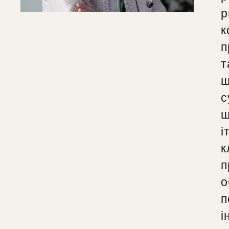
р
к
п
т
щ
с
ш
і
к
п
о
п
і