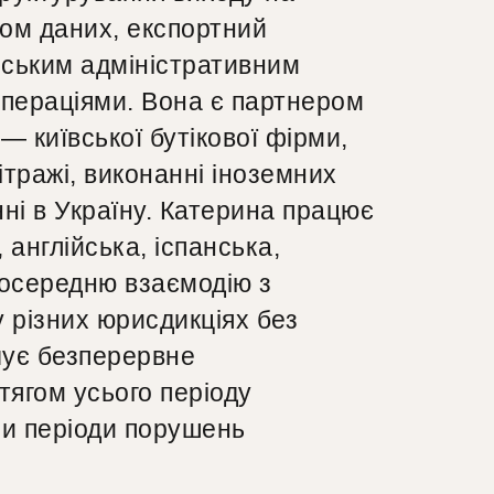
том даних, експортний
нським адміністративним
пераціями. Вона є партнером
 київської бутікової фірми,
тражі, виконанні іноземних
ні в Україну. Катерина працює
англійська, іспанська,
посередню взаємодію з
 різних юрисдикціях без
чує безперервне
тягом усього періоду
и періоди порушень