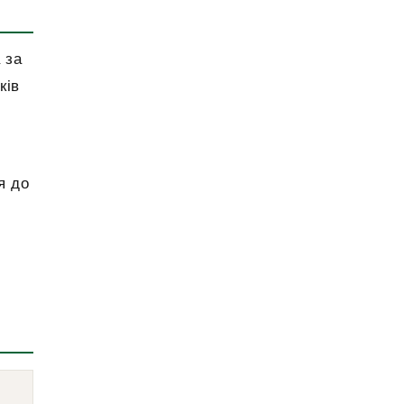
 за
ків
я до