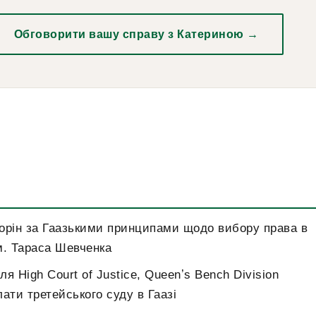
Обговорити вашу справу з Катериною →
орін за Гаазькими принципами щодо вибору права в
м. Тараса Шевченка
ля High Court of Justice, Queenʼs Bench Division
лати третейського суду в Гаазі