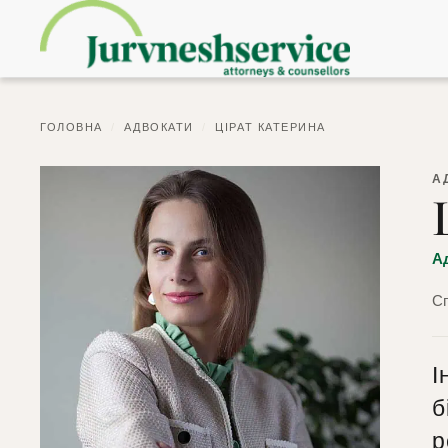
ГОЛОВНА
/
АДВОКАТИ
/
ЦІРАТ КАТЕРИНА
А
А
Сп
І
б
р