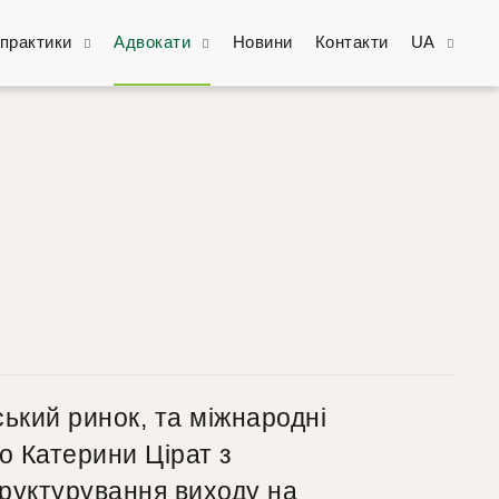
практики
Адвокати
Новини
Контакти
UA
ський ринок, та міжнародні
о Катерини Цірат з
руктурування виходу на