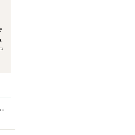
у
а,
ка
ні