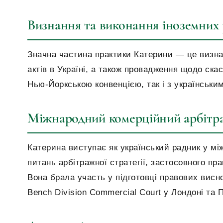
Визнання та виконання іноземних
Значна частина практики Катерини — це визна
актів в Україні, а також провадження щодо ска
Нью-Йоркською конвенцією, так і з українськ
Міжнародний комерційний арбітр
Катерина виступає як український радник у м
питань арбітражної стратегії, застосовного пр
Вона брала участь у підготовці правових висно
Bench Division Commercial Court у Лондоні та 