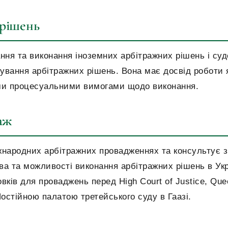
 рішень
ння та виконання іноземних арбітражних рішень і су
сування арбітражних рішень. Вона має досвід роботи 
ими процесуальними вимогами щодо виконання.
аж
іжнародних арбітражних провадженнях та консультує з
ава та можливості виконання арбітражних рішень в Укр
вків для проваджень перед High Court of Justice, Que
Постійною палатою третейського суду в Гаазі.