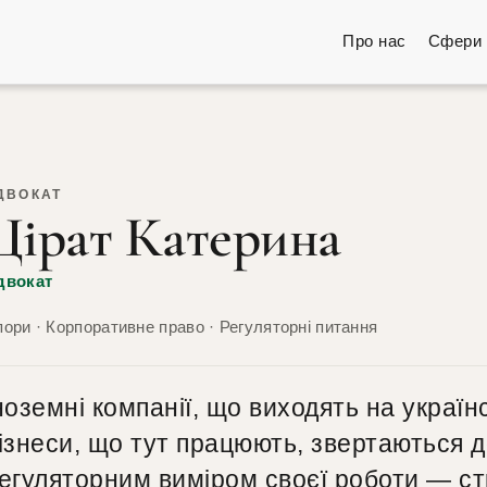
Про нас
Сфери 
ДВОКАТ
Цірат Катерина
двокат
ори · Корпоративне право · Регуляторні питання
ноземні компанії, що виходять на україн
ізнеси, що тут працюють, звертаються д
егуляторним виміром своєї роботи — ст