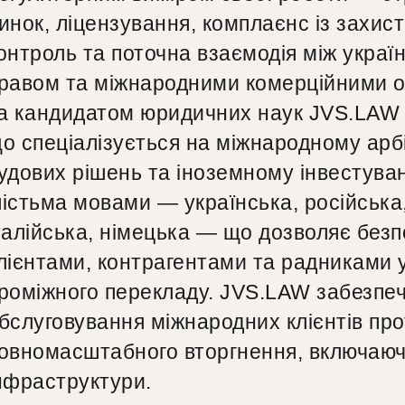
инок, ліцензування, комплаєнс із захис
онтроль та поточна взаємодія між украї
равом та міжнародними комерційними о
а кандидатом юридичних наук JVS.LAW —
о спеціалізується на міжнародному арбі
удових рішень та іноземному інвестуван
істьма мовами — українська, російська, 
талійська, німецька — що дозволяє без
лієнтами, контрагентами та радниками у
роміжного перекладу. JVS.LAW забезпе
бслуговування міжнародних клієнтів про
овномасштабного вторгнення, включаюч
нфраструктури.