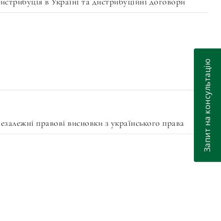
истрибуція в Україні та дистрибуційні договори
Запит на консультацію
езалежні правові висновки з українського права