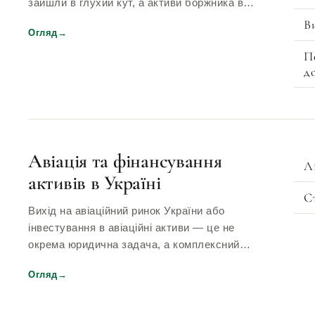
зайшли в глухий кут, а активи боржника в…
В
Огляд
→
П
д
Авіація та фінансування
Л
активів в Україні
С
Вихід на авіаційний ринок України або
інвестування в авіаційні активи — це не
окрема юридична задача, а комплексний…
Огляд
→