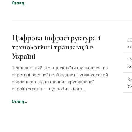
Огляд
→
Цифрова інфраструктура і
I
технологічні транзакції в
за
Україні
Т
к
Технологічний сектор України функціонує на
перетині воєнної необхідності, можливостей
З
повоєнного відновлення і прискореної
У
євроінтеграції — що робить його…
Огляд
→