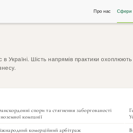
Про нас
Сфери 
 в Україні. Шість напрямів практики охоплюють
знесу.
ранскордонні спори та стягнення заборгованості
Г
іноземної компанії
У
іжнародний комерційний арбітраж
В