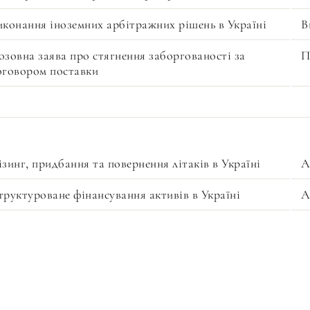
иконання іноземних арбітражних рішень в Україні
В
озовна заява про стягнення заборгованості за
П
оговором поставки
ізинг, придбання та повернення літаків в Україні
А
труктуроване фінансування активів в Україні
А