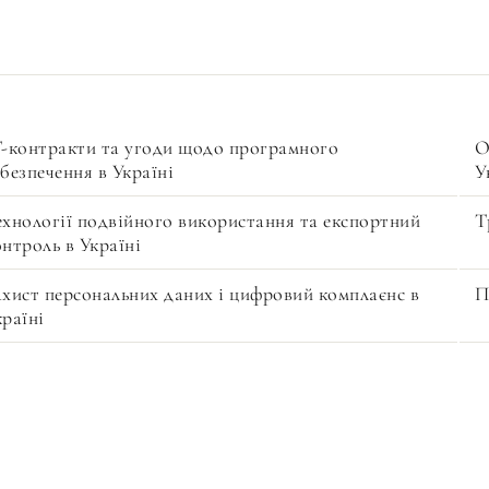
T-контракти та угоди щодо програмного
О
безпечення в Україні
У
ехнології подвійного використання та експортний
Т
онтроль в Україні
ахист персональних даних і цифровий комплаєнс в
П
країні