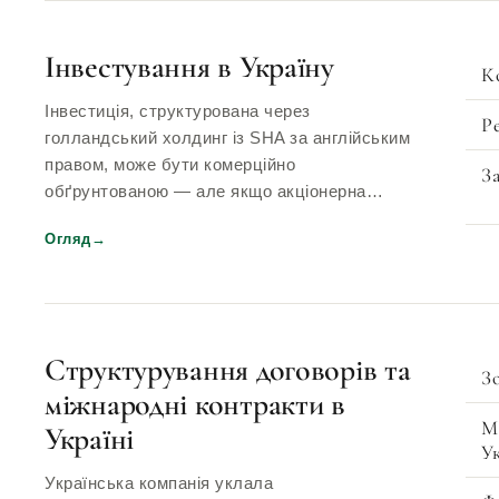
Інвестування в Україну
К
Інвестиція, структурована через
Р
голландський холдинг із SHA за англійським
правом, може бути комерційно
За
обґрунтованою — але якщо акціонерна…
Огляд
→
Структурування договорів та
З
міжнародні контракти в
М
Україні
У
Українська компанія уклала