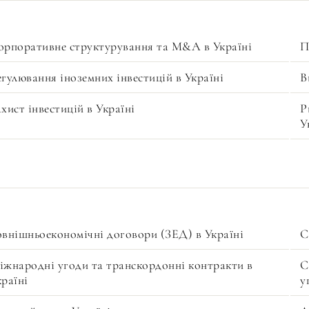
орпоративне структурування та M&A в Україні
П
егулювання іноземних інвестицій в Україні
В
хист інвестицій в Україні
Р
У
овнішньоекономічні договори (ЗЕД) в Україні
С
іжнародні угоди та транскордонні контракти в
С
країні
у