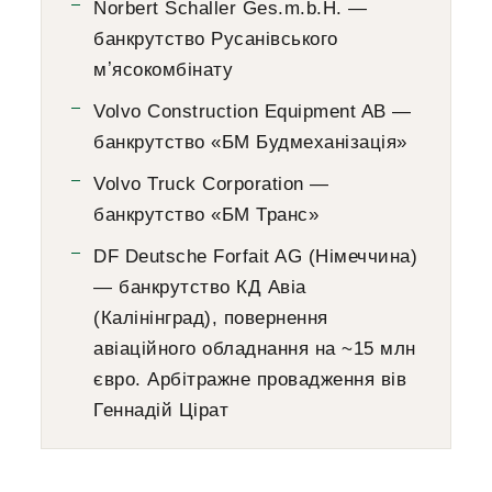
Norbert Schaller Ges.m.b.H. —
банкрутство Русанівського
мʼясокомбінату
Volvo Construction Equipment AB —
банкрутство «БМ Будмеханізація»
Volvo Truck Corporation —
банкрутство «БМ Транс»
DF Deutsche Forfait AG (Німеччина)
— банкрутство КД Авіа
(Калінінград), повернення
авіаційного обладнання на ~15 млн
євро. Арбітражне провадження вів
Геннадій Цірат