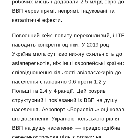
робочих місць і додавали 2,5 млрд євро до
ВВП через прямі, непрямі, індуковані та
каталітичні ефекти.
Повоєнний кейс попиту переконливий, і ITF
наводить конкретні оцінки. У 2019 році
Україна мала суттєво нижчу схильність до
авіаперельотів, ніж інші європейські країни:
співвідношення кількості авіапасажирів до
населення становило 0,6 проти 1,2 у
Польщі та 2,4 у Франції. Цей розрив
структурний і повʼязаний із ВВП на душу
населення. Аеропорт «Бориспіль» оцінював,
що досягнення Україною польського рівня
ВВП на душу населення — правдоподібна
середньострокова ціль з огляду на