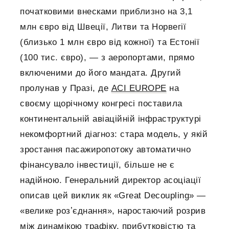
початковими внесками приблизно на 3,1
млн євро від Швеції, Литви та Норвегії
(близько 1 млн євро від кожної) та Естонії
(100 тис. євро), — з аеропортами, прямо
включеними до його мандата. Другий
пролунав у Празі, де
ACI EUROPE
на
своєму щорічному конгресі поставила
континентальній авіаційній інфраструктурі
некомфортний діагноз: стара модель, у якій
зростання пасажиропотоку автоматично
фінансувало інвестиції, більше не є
надійною. Генеральний директор асоціації
описав цей виклик як «Great Decoupling» —
«велике розʼєднання», наростаючий розрив
між динамікою трафіку, прибутковістю та