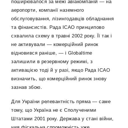
поширювалося за межі авіакомпаній — на
аеропорти, компанії наземного
обслуговування, лізингодавців обладнання
та фінансистів. Рада ICAO принципово
схвалила схему в травні 2002 року. Її так і
не активували — комерційний ринок
відновився раніше, — і Globaltime
залишили в резервному режимі, з
активацією тоді й у разі, якщо Рада ICAO
визначить, що комерційний ринок знову
зазнав збою.
Для України релевантність пряма — саме
тому, що Україна не є Сполученими
Штатами 2001 року. Держава у стані війни,
чия фіскальна спроможність уже