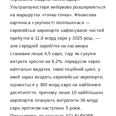
Ультралоукостери вибірково розширюються
на маршрутах «точка-точка». Фінансова
картина в сукупності поліпшилася —
європейські аеропорти зафіксували чистий
прибуток в 11,8 млрд євро у 2025 році, —
але середній заробіток на пасажира
становив лише 4,5 євро, тоді як сукупні
витрати зросли на 9,2%, передусім через
капітальні видатки. Інвестиційний цикл, у
який зараз входять європейські аеропорти,
оцінюється у 360 млрд євро на найближчі
десятиліття, причому лише 10 найбільших
аеропортів планують витратити 36 млрд
євро протягом наступних 5 років.
Принципово, як зазначає ACI EUROPE,