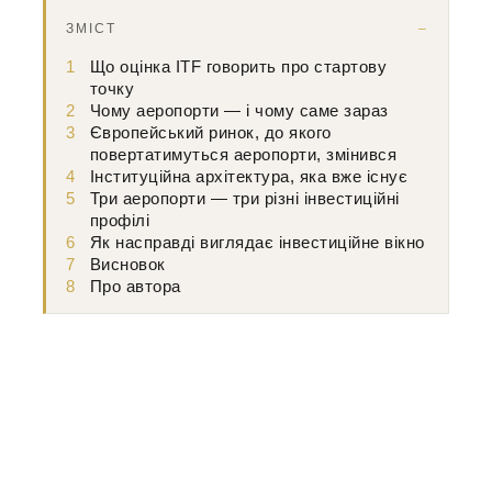
ЗМІСТ
1
Що оцінка ITF говорить про стартову
точку
2
Чому аеропорти — і чому саме зараз
3
Європейський ринок, до якого
повертатимуться аеропорти, змінився
4
Інституційна архітектура, яка вже існує
5
Три аеропорти — три різні інвестиційні
профілі
6
Як насправді виглядає інвестиційне вікно
7
Висновок
8
Про автора