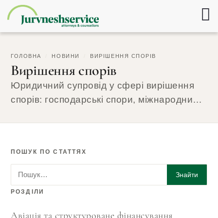
ГОЛОВНА
/
НОВИНИ
/
ВИРІШЕННЯ СПОРІВ
Вирішення спорів
Юридичний супровід у сфері вирішення
спорів: господарські спори, міжнародний
комерційний арбітраж, визнання і
виконання рішень іноземних судів та
арбітражів в Україні. У цій рубриці
ПОШУК ПО СТАТТЯХ
адвокати Jurvneshservice аналізують
судову практику українських судів у
Пошук по статтях
Знайти
справах про надання дозволу на
РОЗДІЛИ
виконання, зміни в арбітражному
законодавстві та процесуальні питання, з
Авіація та структуроване фінансування