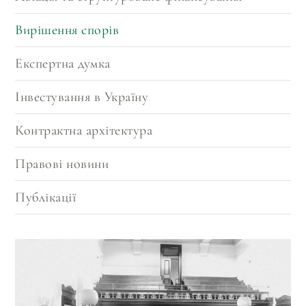
якими стикаються кредитори при
Вирішення спорів
стягненні активів в Україні.
Експертна думка
Інвестування в Україну
Контрактна архітектура
Правові новини
Публікації