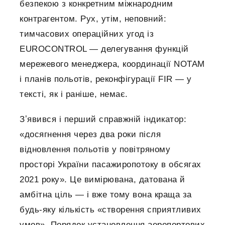
безпекою з конкретним міжнародним
контрагентом. Рух, утім, неповний:
тимчасових операційних угод із
EUROCONTROL — делегування функцій
мережевого менеджера, координації NOTAM
і планів польотів, реконфігурації FIR — у
тексті, як і раніше, немає.
Зʼявився і перший справжній індикатор:
«досягнення через два роки після
відновлення польотів у повітряному
просторі України пасажиропотоку в обсягах
2021 року». Це вимірювана, датована й
амбітна ціль — і вже тому вона краща за
будь-яку кількість «створення сприятливих
умов». Порядок установлення аеропортових