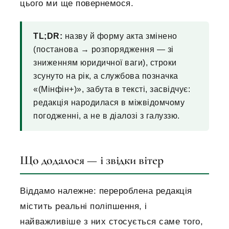
цього ми ще повернемося.
TL;DR:
назву й форму акта змінено
(постанова → розпорядження — зі
зниженням юридичної ваги), строки
зсунуто на рік, а службова позначка
«(Мінфін+)», забута в тексті, засвідчує:
редакція народилася в міжвідомчому
погодженні, а не в діалозі з галуззю.
Що додалося — і звідки вітер
Віддамо належне: перероблена редакція
містить реальні поліпшення, і
найважливіше з них стосується саме того,