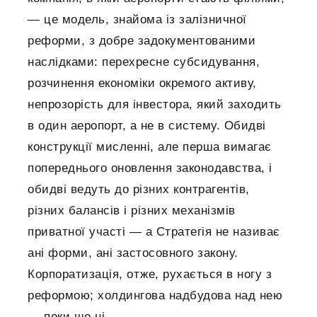
— це модель, знайома із залізничної
реформи, з добре задокументованими
наслідками: перехресне субсидування,
розчинення економіки окремого активу,
непрозорість для інвестора, який заходить
в один аеропорт, а не в систему. Обидві
конструкції мисленні, але перша вимагає
попереднього оновлення законодавства, і
обидві ведуть до різних контрагентів,
різних балансів і різних механізмів
приватної участі — а Стратегія не називає
ані форми, ані застосовного закону.
Корпоратизація, отже, рухається в ногу з
реформою; холдингова надбудова над нею
— поки що ні.