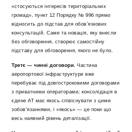
«стосуються інтересів територіальних
громад», пункт 12 Порядку № 996 прямо
відносить до підстав для обовʼязкових
консультацій. Саме та новація, яку внесли
без обговорення, створює самостійну
підставу для обговорення, якого не було.
Третє — чинні договори.
Частина
аеропортової інфраструктури вже
перебуває під довгостроковими договорами
з приватними операторами; консолідація в
єдине АТ має якось співіснувати з цими
зобовʼязаннями, і «якось» — це поки що
весь наявний рівень деталізації.