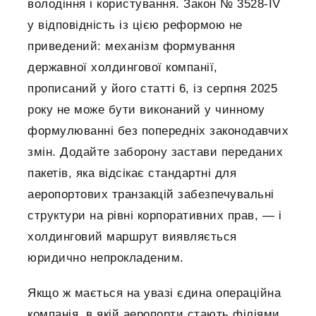
володіння і користування. Закон № 3528-IV
у відповідність із цією реформою не
приведений: механізм формування
державної холдингової компанії,
прописаний у його статті 6, із серпня 2025
року не може бути виконаний у чинному
формулюванні без попередніх законодавчих
змін. Додайте заборону застави переданих
пакетів, яка відсікає стандартні для
аеропортових транзакцій забезпечувальні
структури на рівні корпоративних прав, — і
холдинговий маршрут виявляється
юридично непрокладеним.
Якщо ж мається на увазі єдина операційна
компанія, в якій аеропорти стають філіями,