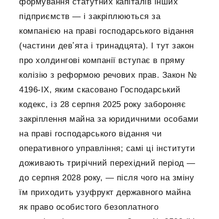
формування статутних капіталів інших
підприємств — і закріплюються за
компанією на праві господарського відання
(частини девʼята і тринадцята). І тут закон
про холдингові компанії вступає в пряму
колізію з реформою речових прав. Закон №
4196-IX, яким скасовано Господарський
кодекс, із 28 серпня 2025 року забороняє
закріплення майна за юридичними особами
на праві господарського відання чи
оперативного управління; самі ці інститути
доживають трирічний перехідний період —
до серпня 2028 року, — після чого на зміну
їм приходить узуфрукт державного майна
як право особистого безоплатного