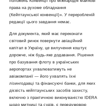
положень Конвенції про міжнародні майнові
права на рухоме обладнання
(Кейптаунської конвенції)». У переробленій
редакції цього завдання немає.
Для документа, який має переконати
світовий ринок повернути авіаційний
капітал в Україну, це вилучення коштує
дорожче, ніж будь-яке додавання. Рішення
про базування флоту в українських
аеропортах ухвалюватимуть не
авіакомпанії — його ухвалять їхні
лізингодавці та фінансуючі банки, для яких
дієвість кейптаунських засобів захисту,
включно з практичною виконуваністю IDERA
щодо митниці та судів, є передумовою