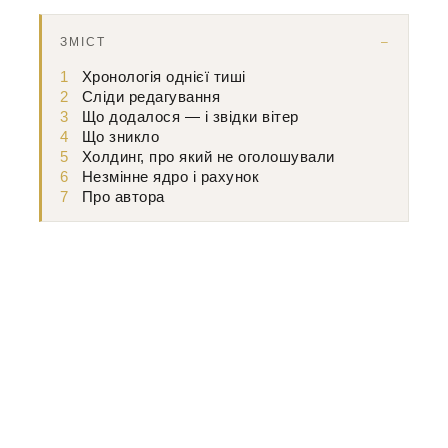
ЗМІСТ
1
Хронологія однієї тиші
2
Сліди редагування
3
Що додалося — і звідки вітер
4
Що зникло
5
Холдинг, про який не оголошували
6
Незмінне ядро і рахунок
7
Про автора