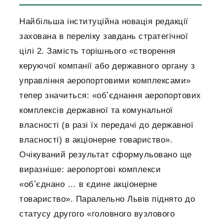
Найбільша інституційна новація редакції
захована в переліку завдань стратегічної
цілі 2. Замість торішнього «створення
керуючої компанії або державного органу з
управління аеропортовими комплексами»
тепер значиться: «обʼєднання аеропортових
комплексів державної та комунальної
власності (в разі їх передачі до державної
власності) в акціонерне товариство».
Очікуваний результат сформульовано ще
виразніше: аеропортові комплекси
«обʼєднано … в єдине акціонерне
товариство». Паралельно Львів піднято до
статусу другого «головного вузлового