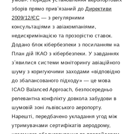
зборів прямо привʼязаний до
Директиви
2009/12/ЄС
— з регулярними
консультаціями з авіакомпаніями,
недискримінацією та прозорістю ставок.
Додано блок кібербезпеки з посиланням на
План дій ІКАО з кібербезпеки. У завданнях
зʼявилися системи моніторингу авіаційного
шуму з коригуючими заходами «відповідно
до збалансованого підходу» — це мова
ICAO Balanced Approach, безпосередньо
релевантна конфлікту довкола забудови в
шумовій зоні львівського аеропорту.
Нарешті, передбачено укладання угод між
утримувачами сертифікатів аеродрому,