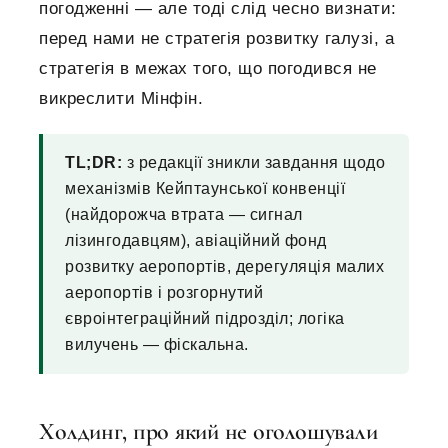
погодженні — але тоді слід чесно визнати:
перед нами не стратегія розвитку галузі, а
стратегія в межах того, що погодився не
викреслити Мінфін.
TL;DR:
з редакції зникли завдання щодо
механізмів Кейптаунської конвенції
(найдорожча втрата — сигнал
лізингодавцям), авіаційний фонд
розвитку аеропортів, дерегуляція малих
аеропортів і розгорнутий
євроінтеграційний підрозділ; логіка
вилучень — фіскальна.
Холдинг, про який не оголошували