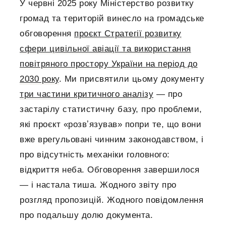
У червні 2025 року Міністерство розвитку
громад та територій винесло на громадське
обговорення
проєкт Стратегії розвитку
сфери цивільної авіації та використання
повітряного простору України на період до
2030 року
. Ми присвятили цьому документу
три частини критичного аналізу
— про
застарілу статистичну базу, про проблеми,
які проєкт «розвʼязував» попри те, що вони
вже врегульовані чинним законодавством, і
про відсутність механіки головного:
відкриття неба. Обговорення завершилося
— і настала тиша. Жодного звіту про
розгляд пропозицій. Жодного повідомлення
про подальшу долю документа.