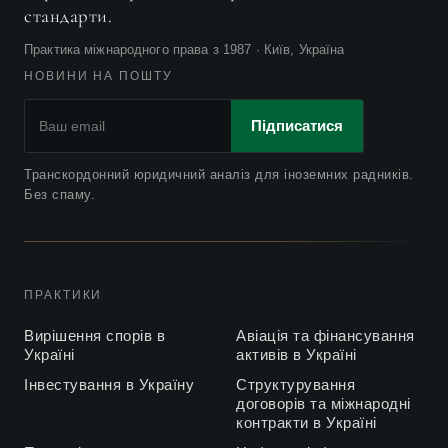
Міжнародний арбітраж vs суд: Що вигідніше для
2025
стандарти.
бізнесу?
Практика міжнародного права з 1987 · Київ, Україна
Україна готується до відкриття неба: що змінюється у
2025
НОВИНИ НА ПОШТУ
правилах польотів?
Підписатися
Сумна річниця: стан та перспективи відшкодування
2021
нащадкам жертв рейсу PS 752
Транскордонний юридичний аналіз для іноземних радників.
Коронавірус та орендна плата за приміщення
2020
Без спаму.
Судове тлумачення поняття “пасажир” у спорах з
2020
міжнародного повітряного перевезення
Ганна Цірат про проблеми транспортної галузі
ПРАКТИКИ
2019
України, The Ukrainian Journal of Business Law
Вирішення спорів в
Авіація та фінансування
Юрисдикцію МКАС при зміні суб’єктного складу
Україні
активів в Україні
2019
сторін спору
Інвестування в Україну
Структурування
договорів та міжнародні
Що таке Гаазькі Принципи, і чи потрібні вони
2019
контракти в Україні
українському бізнесу?