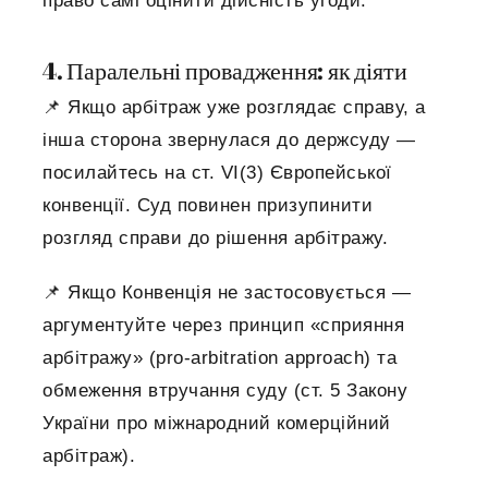
право самі оцінити дійсність угоди.
4. Паралельні провадження: як діяти
📌
Якщо арбітраж уже розглядає справу, а
інша сторона звернулася до держсуду —
посилайтесь на ст. VI(3) Європейської
конвенції. Суд повинен призупинити
розгляд справи до рішення арбітражу.
📌
Якщо Конвенція не застосовується —
аргументуйте через принцип «сприяння
арбітражу» (pro-arbitration approach) та
обмеження втручання суду (ст. 5 Закону
України про міжнародний комерційний
арбітраж).