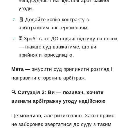
непідсудності на підставі арбітражної
угоди.
🧾 Додайте копію контракту з
арбітражним застереженням.
⏳ Зробіть це ДО подачі відзиву на позов
— інакше суд вважатиме, що ви
прийняли юрисдикцію.
Мета
— змусити суд припинити розгляд і
направити сторони в арбітраж.
🔍 Ситуація 2: Ви — позивач, хочете
визнати арбітражну угоду недійсною
Це можливо, але ризиковано. Закон прямо
не забороняє звертатися до суду з таким