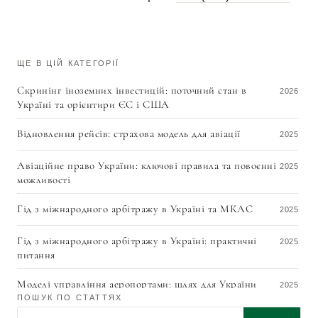
ЩЕ В ЦІЙ КАТЕГОРІЇ
Скринінг іноземних інвестицій: поточний стан в
2026
Україні та орієнтири ЄС і США
Відновлення рейсів: страхова модель для авіації
2025
Авіаційне право України: ключові правила та повоєнні
2025
можливості
Гід з міжнародного арбітражу в Україні та МКАС
2025
Гід з міжнародного арбітражу в Україні: практичні
2025
питання
Моделі управління аеропортами: шлях для України
2025
ПОШУК ПО СТАТТЯХ
Як виконати арбітражне рішення МКАС у Швейцарії:
Пошук по статтях
2025