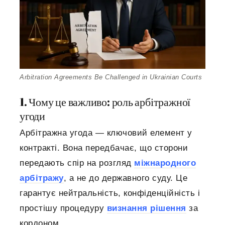
Arbitration Agreements Be Challenged in Ukrainian Courts
1. Чому це важливо: роль арбітражної
угоди
Арбітражна угода — ключовий елемент у
контракті. Вона передбачає, що сторони
передають спір на розгляд
міжнародного
арбітражу
, а не до державного суду. Це
гарантує нейтральність, конфіденційність і
простішу процедуру
визнання рішення
за
кордоном.