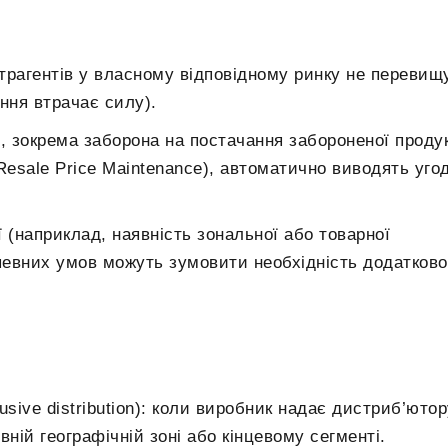
нтрагентів у власному відповідному ринку не перевищ
ння втрачає силу).
 зокрема заборона на постачання забороненої продук
(Resale Price Maintenance), автоматично виводять уго
ї (наприклад, наявність зональної або товарної
певних умов можуть зумовити необхідність додатково
usive distribution): коли виробник надає дистриб’ютор
ній географічній зоні або кінцевому сегменті.