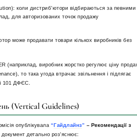
ibution): коли дистриб’ютори відбираються за певними
лад, для авторизованих точок продажу
ютор може продавати товари кількох виробників без
R (наприклад, виробник жорстко регулює ціну прода
nance), то така угода втрачає звільнення і підлягає
і 101 ДФЄС.
ь (Vertical Guidelines)
омісія опублікувала
“
Гайдлайнз
”
– Рекомендації з
 документ детально роз’яснює: