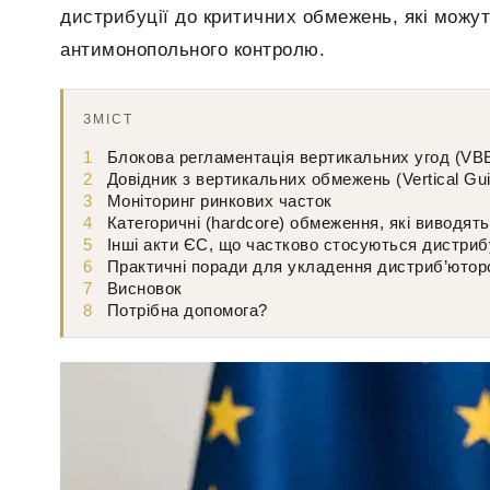
дистрибуції до критичних обмежень, які можут
антимонопольного контролю.
ЗМІСТ
1
Блокова регламентація вертикальних угод (VB
2
Довідник з вертикальних обмежень (Vertical Gui
3
Моніторинг ринкових часток
4
Категоричні (hardcore) обмеження, які виводять
5
Інші акти ЄС, що частково стосуються дистриб
6
Практичні поради для укладення дистриб’ютор
7
Висновок
8
Потрібна допомога?