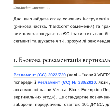
distribution_contract_eu
Далі ви знайдете огляд основних інструментів
(ринкова частка, “hardcore” обмеження) та прак
вимогам законодавства ЄС і захистить ваш біз
сегменті та шукаєте чіткі, зрозумілі рекоменда
1. Блокова регламентація вертикал
Регламент (ЄС) 2022/720
(далі – “новий VBER”
попередній
Регламент (ЄС) № 330/2010
, який
англомовної назви Vertical Block Exemption Re
вертикальних угод»). Це стандартне позначенн
заборони, передбаченої статтею 101 ДФЄС, дл