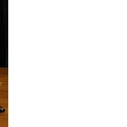
– професійна підтримка у судових та
арбітражних спорах
Чи легко виконати іноземне арбітражне
2025
рішення в Україні?
Гід з оспорювання арбітражної угоди в
2025
державному суді
Гід з визнання та виконання іноземних та
2025
українських арбітражних рішень в Україні
Як зареєструвати компанію та вийти на
2025
український ринок: юридичні кроки для
іноземних інвесторів
Тренди зовнішньої торгівлі України у 2025
2025
році: фокус на Китаї, Польщі та Німеччині
Міжнародний арбітраж vs суд: Що
2025
вигідніше для бізнесу?