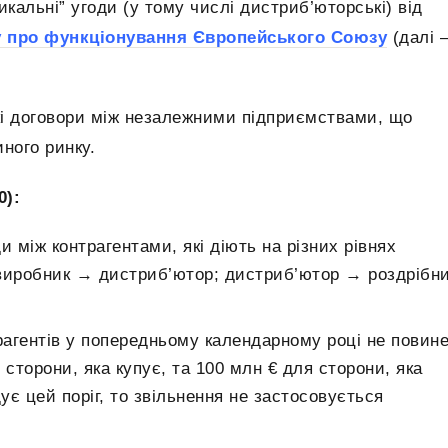
кальні” угоди (у тому числі дистриб’юторські) від
у про функціонування Європейського Союзу
(далі 
і договори між незалежними підприємствами, що
ного ринку.
0):
и між контрагентами, які діють на різних рівнях
 виробник → дистриб’ютор; дистриб’ютор → роздрібн
рагентів у попередньому календарному році не повин
сторони, яка купує, та 100 млн € для сторони, яка
ує цей поріг, то звільнення не застосовується