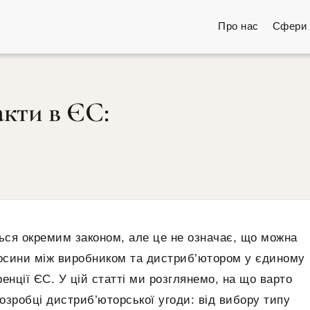
Про нас
Сфери 
кти в ЄС:
ься окремим законом, але це не означає, що можна
дносини між виробником та дистриб’ютором у єдиному
нції ЄС. У цій статті ми розглянемо, на що варто
озробці дистриб’юторської угоди: від вибору типу