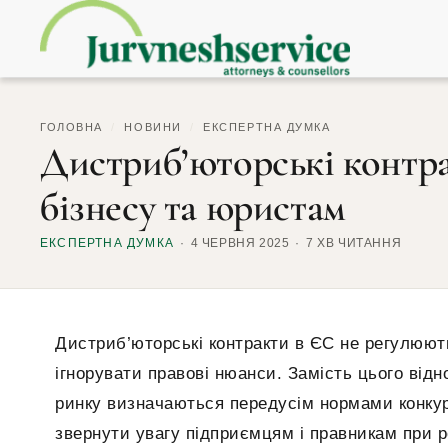
ГОЛОВНА
/
НОВИНИ
/
ЕКСПЕРТНА ДУМКА
Дистриб’юторські контра
бізнесу та юристам
ЕКСПЕРТНА ДУМКА
4 ЧЕРВНЯ 2025
7 ХВ ЧИТАННЯ
Дистриб’юторські контракти в ЄС не регулюют
ігнорувати правові нюанси. Замість цього ві
ринку визначаються передусім нормами конкуре
звернути увагу підприємцям і правникам при р