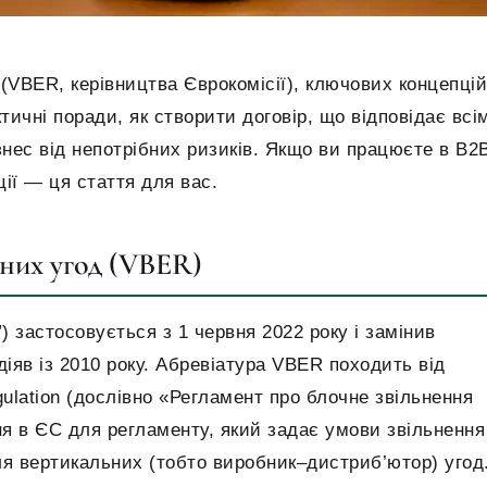
 (VBER, керівництва Єврокомісії), ключових концепцій
тичні поради, як створити договір, що відповідає всі
нес від непотрібних ризиків. Якщо ви працюєте в B2
ції — ця стаття для вас.
ьних угод (VBER)
) застосовується з 1 червня 2022 року і замінив
 діяв із 2010 року. Абревіатура VBER походить від
gulation (дослівно «Регламент про блочне звільнення
я в ЄС для регламенту, який задає умови звільнення
я вертикальних (тобто виробник–дистриб’ютор) угод