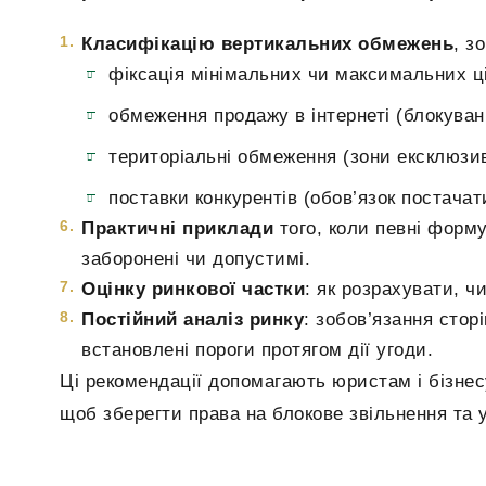
Класифікацію вертикальних обмежень
, з
фіксація мінімальних чи максимальних ц
обмеження продажу в інтернеті (блокуванн
територіальні обмеження (зони ексклюзив
поставки конкурентів (обов’язок постача
Практичні приклади
того, коли певні форм
заборонені чи допустимі.
Оцінку ринкової частки
: як розрахувати, ч
Постійний аналіз ринку
: зобов’язання стор
встановлені пороги протягом дії угоди.
Ці рекомендації допомагають юристам і бізне
щоб зберегти права на блокове звільнення та у