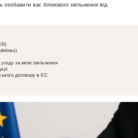
ь позбавити вас блокового звільнення від
ER)
delines)
 угоду за межі звільнення
уції
ського договору в ЄС