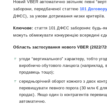
Новий VBER автоматично звільняє певні “верти
заборони, передбаченої статтею
101 Договор
ДФЄС), за умови дотримання низки критеріїв.
Ключове:
стаття 101 ДФЄС забороняє будь-як
можуть обмежувати конкуренцію всередині єди
Область застосування нового VBER (2022/72
угоди “вертикального” характеру, тобто угод
виробничо-збутового ланцюга (наприклад,
продавець тощо);
середньорічний оборот кожного з двох конт
перевищувати певного порога (30 млн € для 
продає). Якщо один із контрагентів перевищ
автоматично.