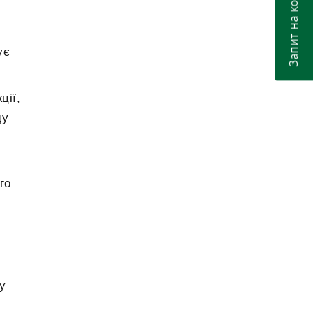
Запит на консультацію
«Арбітраж та медіація» в Україні, Best
Lawyers
Захист у суді права на повагу до честі,
2018
ує
гідності та ділової репутації
«Недбалість» у повітряних перевезеннях і
2018
ції,
не тільки
ду
Геннадій Цірат про МКАС при ТПП
2018
України: що потрібно знати
Продаж спільного майна без згоди
2018
го
подружжя не означає, що такий продаж є
недійсним
Досвід Канади у корпоративному
2018
управлінні: принцип різноманіття
Спори між пасажиром та авіакомпанією
2018
у
Що нового принесе Закон України «Про
2018