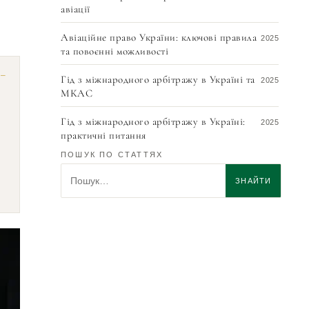
авіації
Авіаційне право України: ключові правила
2025
та повоєнні можливості
Гід з міжнародного арбітражу в Україні та
2025
МКАС
Гід з міжнародного арбітражу в Україні:
2025
практичні питання
ПОШУК ПО СТАТТЯХ
Моделі управління аеропортами: шлях для
2025
Пошук по статтях
України
ЗНАЙТИ
Як виконати арбітражне рішення МКАС у
2025
Швейцарії: докладне керівництво для
кредитора 2025
Дистриб’юторські договори в Україні:
2025
ключові аспекти
Експертний висновок з українського права
2025