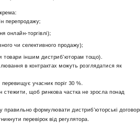
окрема:
ін перепродажу;
я онлайн-торгівлі);
ного чи селективного продажу);
ти товари іншим дистриб’юторам тощо).
улювання в контрактах можуть розглядатися як
и перевищує учасник поріг 30 %.
ін стежити, щоб ринкова частка не зросла понад
су правильно формулювати дистриб’юторські договор
никнути перевірок від регулятора.