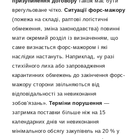
призупинення договору
також має бути
врегульоване чітко.
Ситуації форс-мажору
(пожежа на складі, раптові логістичні
обмеження, зміна законодавства) повинні
мати окремий розділ із визначенням, що
саме визнається форс-мажором і які
наслідки настануть. Наприклад, «у разі
стихійного лиха або запровадження
карантинних обмежень до закінчення форс-
мажору сторони звільняються від
відповідальності за невиконання
зобов’язань».
Терміни порушення
—
затримка поставки більше ніж на 15
календарних днів чи невиконання
мінімального обсягу закупівель на 20 % у