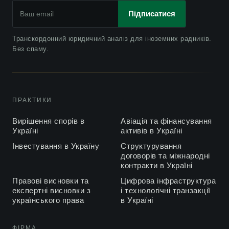
Підписатися
Судове тлумачення поняття “пасажир” у спорах з
2020
міжнародного повітряного перевезення
Транскордонний юридичний аналіз для іноземних радників.
Ганна Цірат про проблеми транспортної галузі
2019
Без спаму.
України, The Ukrainian Journal of Business Law
Юрисдикцію МКАС при зміні суб’єктного складу
2019
сторін спору
ПРАКТИКИ
Що таке Гаазькі Принципи, і чи потрібні вони
2019
українському бізнесу?
Вирішення спорів в
Авіація та фінансування
Україні
активів в Україні
Геннадій Цірат про Гаазьку Конвенцію 2019 року,
2019
Інвестування в Україну
Структурування
Юридична газета
договорів та міжнародні
контракти в Україні
Міжнародне та іноземне право у практиці
2019
господарських судів України
Правові висновки та
Цифрова інфраструктура
експертні висновки з
і технологічні транзакції
українського права
в Україні
Ганна Цірат про сучасне регулювання франчайзингу в
2019
Україні, ULF 2019
ФІРМА