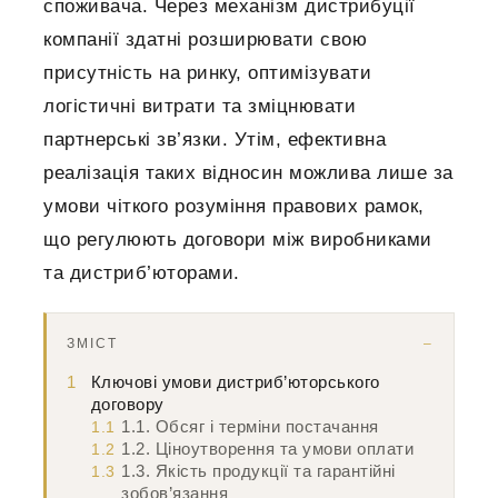
споживача. Через механізм дистрибуції
компанії здатні розширювати свою
присутність на ринку, оптимізувати
логістичні витрати та зміцнювати
партнерські зв’язки. Утім, ефективна
реалізація таких відносин можлива лише за
умови чіткого розуміння правових рамок,
що регулюють договори між виробниками
та дистриб’юторами.
ЗМІСТ
1
Ключові умови дистриб’юторського
договору
1.1. Обсяг і терміни постачання
1.1
1.2. Ціноутворення та умови оплати
1.2
1.3. Якість продукції та гарантійні
1.3
зобов’язання