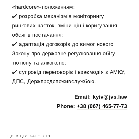
«hardcore»-положенням;
✔️ розробка механізмів моніторингу
ринкових часток, зміни цін і коригування
обсягів постачання;
✔️ адаптація договорів до вимог нового
Закону про державне регулювання обігу
тютюну та алкоголю;
✔️ супровід переговорів і взаємодія з АМКУ,
ДПС, Держпродспоживслужбою.
Email:
kyiv@jvs.law
Phone:
+38 (067) 465-77-73
ЩЕ В ЦІЙ КАТЕГОРІЇ