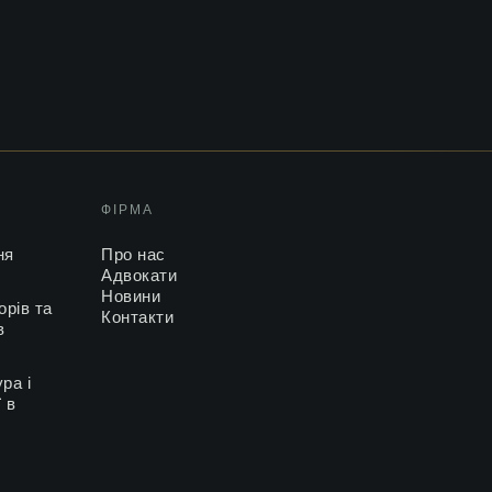
ФІРМА
ня
Про нас
Адвокати
Новини
орів та
Контакти
в
ра і
ї в