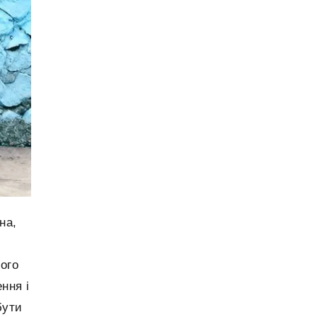
Експертний висновок з українського права
2025
– професійна підтримка у судових та
арбітражних спорах
Чи легко виконати іноземне арбітражне
2025
рішення в Україні?
Дистриб’юторські контракти в ЄС: бізнесу
2025
та юристам
Гід з оспорювання арбітражної угоди в
2025
державному суді
Гід з визнання та виконання іноземних та
2025
на,
українських арбітражних рішень в Україні
Як зареєструвати компанію та вийти на
2025
вого
український ринок: юридичні кроки для
іноземних інвесторів
ння і
бути
Україна готується до відкриття неба: що
2025