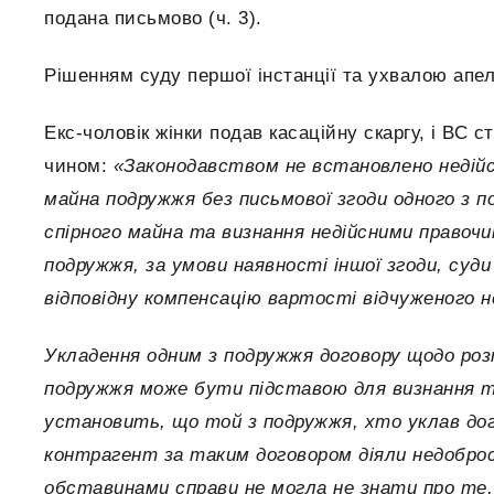
подана письмово (ч. 3).
Рішенням суду першої інстанції та ухвалою апел
Екс-чоловік жінки подав касаційну скаргу, і ВС 
чином:
«Законодавством не встановлено недійсн
майна подружжя без письмової згоди одного з по
спірного майна та визнання недійсними правочин
подружжя, за умови наявності іншої згоди, суд
відповідну компенсацію вартості відчуженого не
Укладення одним з подружжя договору щодо роз
подружжя може бути підставою для визнання та
установить, що той з подружжя, хто уклав дог
контрагент за таким договором діяли недоброс
обставинами справи не могла не знати про те,