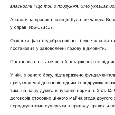
власності і що той з подружжя, хто укладає до
Аналогічна правова позиція була викладена Вер
у
справі №6-17цс17
.
Оскільки факт недобросовісності екс-чоловіка т
постановив у задоволенні позову відмовити.
Постанова є остаточною й оскарженню не підляг
У ній, з одного боку, підтверджено фундаменталь
при укладенні договорів одним із подружжя вваж
тим, на нашу думку, існування норми ч. 3 ст. 6
договорів стосовно цінного майна згода другого
породжуватиме суперечки з приводу правильност