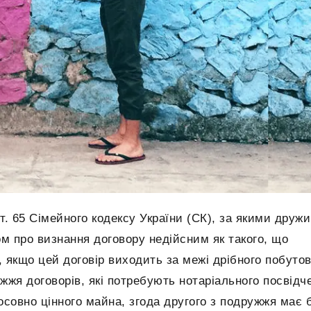
. 65 Сімейного кодексу України (СК), за якими дружи
ом про визнання договору недійсним як такого, що
, якщо цей договір виходить за межі дрібного побуто
ужжя договорів, які потребують нотаріального посвідче
тосовно цінного майна, згода другого з подружжя має 