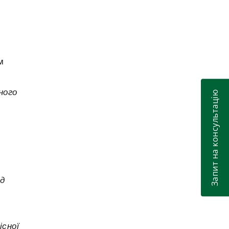
змінюється у правилах польотів?
Сумна річниця: стан та перспективи
2021
відшкодування нащадкам жертв рейсу PS
752
м
Коронавірус та орендна плата за
2020
приміщення
ного
Запит на консультацію
Судове тлумачення поняття “пасажир” у
2020
з
спорах з міжнародного повітряного
перевезення
Ганна Цірат про проблеми транспортної
2019
галузі України, The Ukrainian Journal of
Business Law
д
Юрисдикцію МКАС при зміні суб’єктного
2019
складу сторін спору
Що таке Гаазькі Принципи, і чи потрібні
2019
вони українському бізнесу?
існої