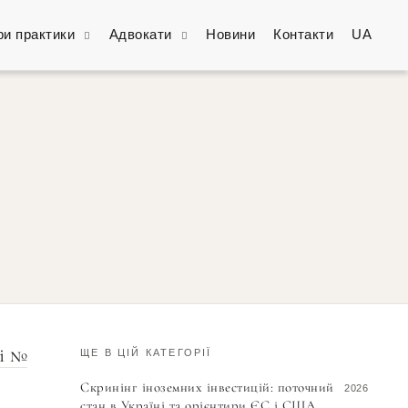
и практики
Адвокати
Новини
Контакти
UA
і №
ЩЕ В ЦІЙ КАТЕГОРІЇ
Скринінг іноземних інвестицій: поточний
2026
стан в Україні та орієнтири ЄС і США