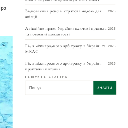
про
Відновлення рейсів: страхова модель для
2025
авіації
Авіаційне право України: ключові правила
2025
та повоєнні можливості
Гід з міжнародного арбітражу в Україні та
2025
МКАС
Гід з міжнародного арбітражу в Україні:
2025
практичні питання
ПОШУК ПО СТАТТЯХ
Моделі управління аеропортами: шлях для
2025
Пошук по статтях
України
ЗНАЙТИ
Як виконати арбітражне рішення МКАС у
2025
Швейцарії: докладне керівництво для
кредитора 2025
Дистриб’юторські договори в Україні:
2025
ключові аспекти