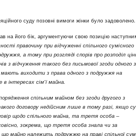
яційного суду позовні вимоги жінки було задоволено.
став на його бік, аргументуючи свою позицію наступни
ості правочину при відчуженні спільного сумісного
дружжя, а тому при розгляді спорів про розподіл цін
ів з відчуження такого без письмової згоди одного 
и мають виходити з права одного з подружжя на
 в інтересах сім’ї майна.
порядження спільним майном без згоди другого з
кого договору недійсним лише в тому разі, якщо су
овір щодо спільного майна, та третя особа –
овісно, зокрема, що третя особа знала чи за
 що майно належить подружжю на праві спільної сум