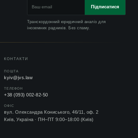
євроінтеграції
Підписатися
Геннадій Цірат: “Все, що варто знати про
2018
Транскордонний юридичний аналіз для
Стокгольм та центральноєвропейскі
іноземних радників. Без спаму.
арбітражі”, Legal High School
Насущні проблеми суду з питань
2018
інтелектуальної власності
КОНТАКТИ
Конференція з європейського
2018
міжнародного приватного права в Берліні
ПОШТА
kyiv@jvs.law
Гаазькі принципи вибору права: що вони
2016
дають договору з українською стороною
ТЕЛЕФОН
+38 (093) 002-82-50
Про проект конвенції про виконання
2014
рішень, досягнутих в процесі медіації
ОФІС
вул. Олександра Кониського, 46/11, оф. 2
Чи можливо «перезавантажити» судову
2014
Київ, Україна ·
ПН–ПТ 9:00–18:00 (Київ)
систему України?
Катерина Цірат про нещодавні зміни в ЄС
2014