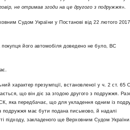
говір, не отримав згоди на це другого з подружжя»
.
ховним Судом України у Постанові від 22 лютого 2017
а покупця його автомобіля доведено не було, ВС
ає.
ний характер презумпції, встановленої у ч. 2 ст. 65 
ається, що він діє за згодою другого з подружжя. Раз
5 СК, яка передбачає, що для укладення одним із под
 з подружжя має бути подана письмово, й надалі
і підходу, закладеного ще Верховним Судом України