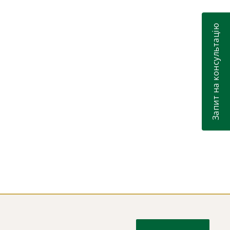
угоди про вибір суду 2005 року
Незаконна забудова за адресою Музейний
Запит на консультацію
2015
провулок, 2-а
ЄС затвердив Конвенцію 2005 року про
2014
угоди про вибір суду
ЄС прийняв новий Регламент щодо
2014
фінансової відповідальності у спорах між
інвестором та державою
Ганна Цірат – найкращий юрист у сфері
2014
франчайзингу, Who’s Who Legal
Європейський суд з прав людини
2014
зобов’язав Україну виплатити 5 млн. євро
ірландській авіакомпанії