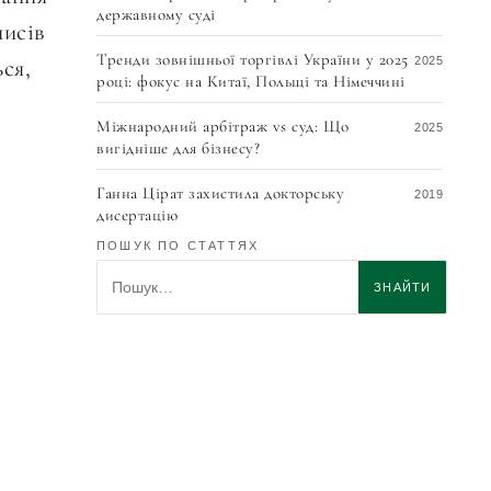
державному суді
писів
Тренди зовнішньої торгівлі України у 2025
ся,
2025
році: фокус на Китаї, Польщі та Німеччині
Міжнародний арбітраж vs суд: Що
2025
вигідніше для бізнесу?
Ганна Цірат захистила докторську
2019
дисертацію
ПОШУК ПО СТАТТЯХ
Геннадій Цірат – кращий юрист практики
2019
Пошук по статтях
«Арбітраж та медіація» в Україні, Best
ЗНАЙТИ
Lawyers
Оскаржити підозру? Що потрібно
2018
врахувати
Геннадій Цірат обраний національним
2017
кореспондентом України в ЮНСІТРАЛ
Україна підписала Гаазьку конвенцію про
2016