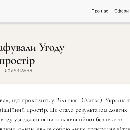
Про нас
Сфери 
афували Угоду
 простір
1 ХВ ЧИТАННЯ
ва», що проходить у Вільнюсі (Литва), Україна 
віаційний простір. Це стало результатом довгих
иводу узгодження питань авіаційної безпеки та
вання, однак, являє собою лише попереднє візу