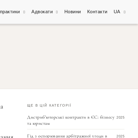
практики
Адвокати
Новини
Контакти
UA
та
ЩЕ В ЦІЙ КАТЕГОРІЇ
Дистриб’юторські контракти в ЄС: бізнесу
2025
та юристам
вання
Гід з оспорювання арбітражної угоди в
2025