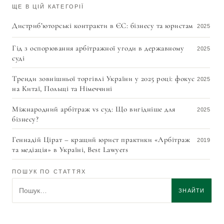
ЩЕ В ЦІЙ КАТЕГОРІЇ
Дистриб’юторські контракти в ЄС: бізнесу та юристам
2025
Гід з оспорювання арбітражної угоди в державному
2025
суді
Тренди зовнішньої торгівлі України у 2025 році: фокус
2025
на Китаї, Польщі та Німеччині
Міжнародний арбітраж vs суд: Що вигідніше для
2025
бізнесу?
Геннадій Цірат – кращий юрист практики «Арбітраж
2019
та медіація» в Україні, Best Lawyers
Оскаржити підозру? Що потрібно врахувати
2018
ПОШУК ПО СТАТТЯХ
Пошук по статтях
ЗНАЙТИ
Геннадій Цірат обраний національним кореспондентом
2017
України в ЮНСІТРАЛ
Україна підписала Гаазьку конвенцію про угоди про
2016