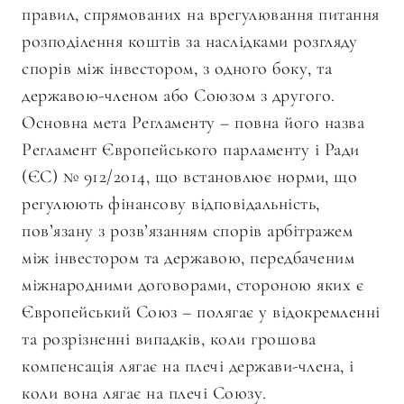
правил, спрямованих на врегулювання питання
розподілення коштів за наслідками розгляду
спорів між інвестором, з одного боку, та
державою-членом або Союзом з другого.
Основна мета Регламенту – повна його назва
Регламент Європейського парламенту і Ради
(ЄС) № 912/2014, що встановлює норми, що
регулюють фінансову відповідальність,
пов’язану з розв’язанням спорів арбітражем
між інвестором та державою, передбаченим
міжнародними договорами, стороною яких є
Європейський Союз – полягає у відокремленні
та розрізненні випадків, коли грошова
компенсація лягає на плечі держави-члена, і
коли вона лягає на плечі Союзу.