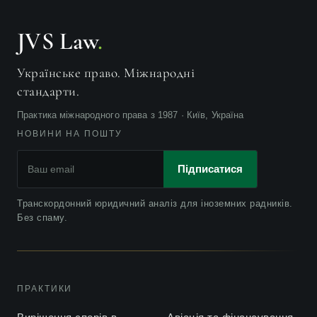
Європейський суд з прав людини зобов’язав Україну
2014
виплатити 5 млн. євро ірландській авіакомпанії
JVS Law
.
Євросоюз та Україна парафували Угоду про спільний
2013
авіаційний простір
Українське право. Міжнародні
стандарти.
Практика міжнародного права з 1987 · Київ, Україна
НОВИНИ НА ПОШТУ
Підписатися
Транскордонний юридичний аналіз для іноземних радників.
Без спаму.
ПРАКТИКИ