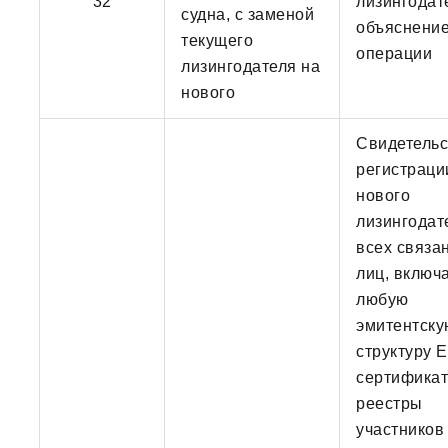
32
лизингодат
судна, с заменой
объяснени
текущего
операции
лизингодателя на
нового
Свидетельс
регистраци
нового
лизингодат
всех связа
лиц, включ
любую
эмитентску
структуру E
сертификат
реестры
участников