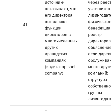
источники
через реес
показывают, что
участников
его директора
лизингодат
выполняют
физическог
41
функции
бенефициа
директоров в
реестр
многочисленных
директоров
других
объяснение
ирландских
если дирек
компаниях
обслужива
(индикатор shell
много друг
company)
компаний;
структура
собственно
группы
лизингодат