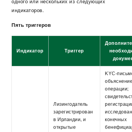
одного или нескольких из следующих
индикаторов.
Пять триггеров
Дополнит
Индикатор
Триггер
необход
докуме
KYC-письм
объяснени
операции;
свидетельс
Лизингодатель
регистраци
зарегистрирован
исследова
в Ирландии, и
конечных
открытые
бенефициа