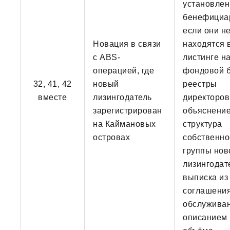
установлен
бенефициа
если они н
Новация в связи
находятся 
с ABS-
листинге н
операцией, где
фондовой 
32, 41, 42
новый
реестры
вместе
лизингодатель
директоров
зарегистрирован
объяснение
на Каймановых
структура
островах
собственно
группы нов
лизингодат
выписка из
соглашения
обслуживан
описанием