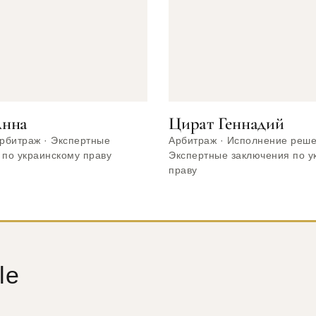
Анна
Цират Геннадий
Арбитраж · Экспертные
Арбитраж · Исполнение реше
 по украинскому праву
Экспертные заключения по у
праву
le