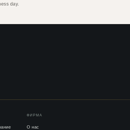
ness day.
ФИРМА
вание
О нас