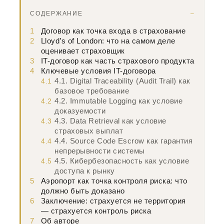
СОДЕРЖАНИЕ
1
Договор как точка входа в страхование
2
Lloyd’s of London: что на самом деле
оценивает страховщик
3
IT-договор как часть страхового продукта
4
Ключевые условия IT-договора
4.1. Digital Traceability (Audit Trail) как
4.1
базовое требование
4.2. Immutable Logging как условие
4.2
доказуемости
4.3. Data Retrieval как условие
4.3
страховых выплат
4.4. Source Code Escrow как гарантия
4.4
непрерывности системы
4.5. Кибербезопасность как условие
4.5
доступа к рынку
5
Аэропорт как точка контроля риска: что
должно быть доказано
6
Заключение: страхуется не территория
— страхуется контроль риска
7
Об авторе