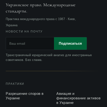
Украинское право. Международные
праве
стандарты.
О вступлении в силу в Украине Монреальской
2013
Конвенции 1999 года для унификации некоторых
Практика международного права с 1987 · Киев,
правил международных авиаперевозок
Украина
НОВОСТИ НА ПОЧТУ
Подписаться
Трансграничный юридический анализ для иностранных
советников. Без спама.
ПРАКТИКИ
Разрешение споров в
Авиация и
Украине
финансирование активов
в Украине