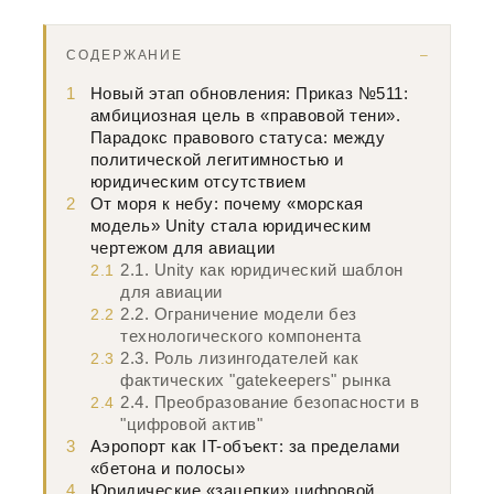
СОДЕРЖАНИЕ
1
Новый этап обновления: Приказ №511:
амбициозная цель в «правовой тени».
Парадокс правового статуса: между
политической легитимностью и
юридическим отсутствием
2
От моря к небу: почему «морская
модель» Unity стала юридическим
чертежом для авиации
2.1. Unity как юридический шаблон
2.1
для авиации
2.2. Ограничение модели без
2.2
технологического компонента
2.3. Роль лизингодателей как
2.3
фактических "gatekeepers" рынка
2.4. Преобразование безопасности в
2.4
"цифровой актив"
3
Аэропорт как IT-объект: за пределами
«бетона и полосы»
4
Юридические «зацепки» цифровой