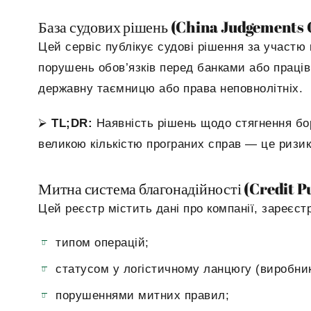
База судових рішень (China Judgements 
Цей сервіс публікує судові рішення за участю 
порушень обов’язків перед банками або праці
державну таємницю або права неповнолітніх.
⮚
TL
;DR
:
Наявність рішень щодо стягнення бо
великою кількістю програних справ — це ризик
Митна система благонадійності (Credit P
Цей реєстр містить дані про компанії, зареєст
типом операцій;
статусом у логістичному ланцюгу (виробник
порушеннями митних правил;