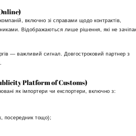
Online)
компаній, включно зі справами щодо контрактів,
вниками. Відображаються лише рішення, які не зачіпа
ргів — важливий сигнал. Довгостроковий партнер з
.
ublicity Platform of Customs)
ровані як імпортери чи експортери, включно з:
, посередник тощо);