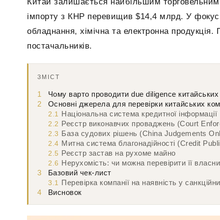
Китай залишається найбільшим торговельним п
імпорту з КНР перевищив $14,4 млрд. У фокус
обладнання, хімічна та електронна продукція. 
постачальників.
ЗМІСТ
1
Чому варто проводити due diligence китайських
2
Основні джерела для перевірки китайських ком
Національна система кредитної інформації
2.1
Реєстр виконавчих проваджень (Court Enforc
2.2
База судових рішень (China Judgements Onl
2.3
Митна система благонадійності (Credit Publi
2.4
Реєстр застав на рухоме майно
2.5
Нерухомість: чи можна перевірити її власни
2.6
3
Базовий чек-лист
Перевірка компанії на наявність у санкційн
3.1
4
Висновок