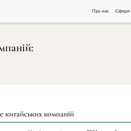
Про нас
Сфери 
мпаній:
ce китайських компаній