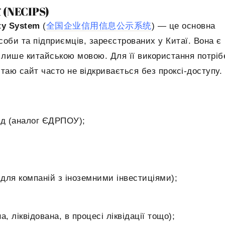
ї (NECIPS)
ty
System
(
全国企
业信用信息公示系统
) — це основна
особи та підприємців, зареєстрованих у Китаї. Вона є
 лише китайською мовою. Для її використання потріб
таю сайт часто не відкривається без проксі-доступу.
од (аналог ЄДРПОУ);
 для компаній з іноземними інвестиціями);
, ліквідована, в процесі ліквідації тощо);