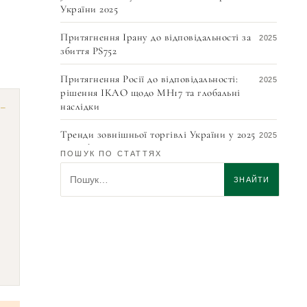
України 2025
Притягнення Ірану до відповідальності за
2025
збиття PS752
Притягнення Росії до відповідальності:
2025
рішення ІКАО щодо MH17 та глобальні
наслідки
Тренди зовнішньої торгівлі України у 2025
2025
році: фокус на Китаї, Польщі та Німеччині
ПОШУК ПО СТАТТЯХ
Пошук по статтях
Міжнародний арбітраж vs суд: Що
2025
ЗНАЙТИ
вигідніше для бізнесу?
Ганна Цірат та Геннадій Цірат – автори
2019
монографії Civil Procedure in Ukraine
видавництва Wolters Kluwer
Сучасний стан міжнародного цивільного
2014
процесу