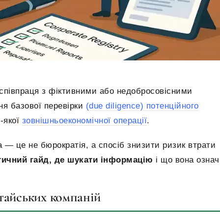
 співпраця з фіктивними або недобросовісними
ня базової перевірки
(due diligence
) потенційного
-якої
зовнішньоекономічної операції
.
 — це не бюрократія, а спосіб знизити ризик втрати
тичний гайд, де шукати інформацію
і що вона означ
тайських компаній