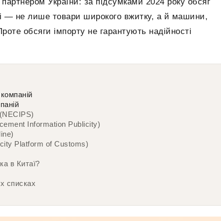
артнером України: за підсумками 2024 року обсяг
і — не лише товари широкого вжитку, а й машини,
Проте обсяги імпорту не гарантують надійності
 компаній
паній
 (NECIPS)
ement Information Publicity)
ine)
city Platform of Customs)
ка в Китаї?
их списках