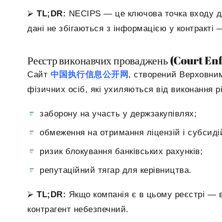
⮚
TL;DR:
NECIPS — це ключова точка входу дл
дані не збігаються з інформацією у контракті
Реєстр виконавчих проваджень (Court En
Сайт
中国
执行信息公开网
, створений Верховним
фізичних осіб, які ухиляються від виконання р
заборону на участь у держзакупівлях;
обмеження на отримання ліцензій і субсиді
ризик блокування банківських рахунків;
репутаційний тягар для керівництва.
⮚
TL
;DR
:
Якщо компанія є в цьому реєстрі — 
контрагент небезпечний.