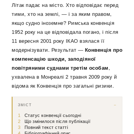
Літак падає на місто. Хто відповідає перед
тими, хто на землі, — і за яким правом,
якщо судно іноземне? Римська конвенція
1952 року на це відповідала погано, і після
11 вересня 2001 року ІКАО взялася її
модернізувати. Результат —
Конвенція про
компенсацію шкоди, заподіяної
повітряними суднами третім особам
,
ухвалена в Монреалі 2 травня 2009 року й
відома як Конвенція про загальні ризики.
ЗМІСТ
1
Статус конвенції сьогодні
2
Що змінилося після публікації
3
Повний текст статті
4
Бібліографічний опис