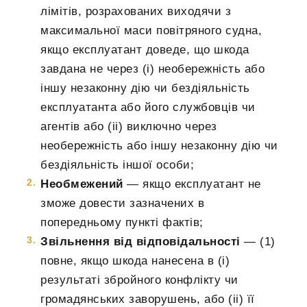
лімітів, розрахованих виходячи з
максимальної маси повітряного судна,
якщо експлуатант доведе, що шкода
завдана не через (i) необережність або
іншу незаконну дію чи бездіяльність
експлуатанта або його службовців чи
агентів або (ii) виключно через
необережність або іншу незаконну дію чи
бездіяльність іншої особи;
Необмежений
— якщо експлуатант не
зможе довести зазначених в
попередньому пункті фактів;
Звільнення від відповідальності
— (1)
повне, якщо шкода нанесена в (i)
результаті збройного конфлікту чи
громадянських заворушень, або (ii) її