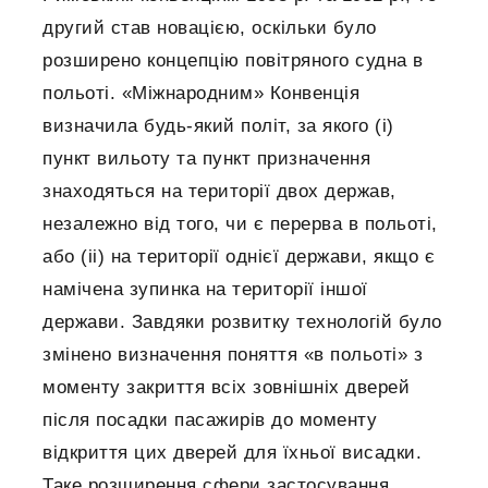
другий став новацією, оскільки було
розширено концепцію повітряного судна в
польоті. «Міжнародним» Конвенція
визначила будь-який політ, за якого (i)
пункт вильоту та пункт призначення
знаходяться на території двох держав,
незалежно від того, чи є перерва в польоті,
або (ii) на території однієї держави, якщо є
намічена зупинка на території іншої
держави. Завдяки розвитку технологій було
змінено визначення поняття «в польоті» з
моменту закриття всіх зовнішніх дверей
після посадки пасажирів до моменту
відкриття цих дверей для їхньої висадки.
Таке розширення сфери застосування