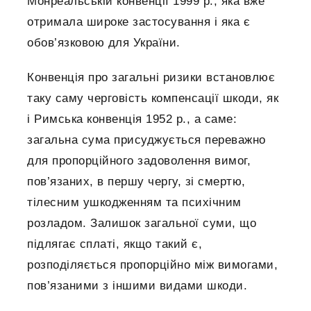
Монреальській конвенції 1999 р., яка вже
отримала широке застосування і яка є
обов’язковою для України.
Конвенція про загальні ризики встановлює
таку саму черговість компенсації шкоди, як
і Римська конвенція 1952 р., а саме:
загальна сума присуджується переважно
для пропорційного задоволення вимог,
пов’язаних, в першу чергу, зі смертю,
тілесним ушкодженням та психічним
розладом. Залишок загальної суми, що
підлягає сплаті, якщо такий є,
розподіляється пропорційно між вимогами,
пов’язаними з іншими видами шкоди.