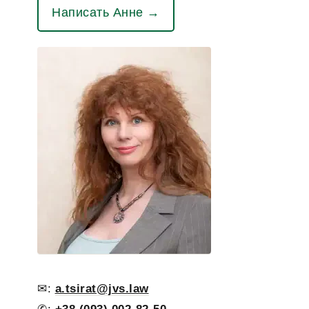
Написать Анне →
✉:
a.tsirat@jvs.law