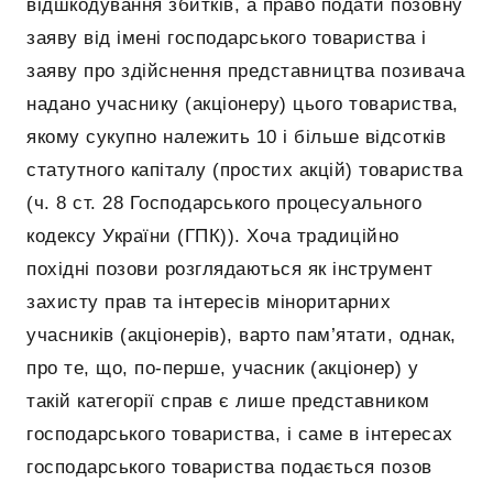
відшкодування збитків, а право подати позовну
заяву від імені господарського товариства і
заяву про здійснення представництва позивача
надано учаснику (акціонеру) цього товариства,
якому сукупно належить 10 і більше відсотків
статутного капіталу (простих акцій) товариства
(ч. 8 ст. 28 Господарського процесуального
кодексу України (ГПК)). Хоча традиційно
похідні позови розглядаються як інструмент
захисту прав та інтересів міноритарних
учасників (акціонерів), варто пам’ятати, однак,
про те, що, по-перше, учасник (акціонер) у
такій категорії справ є лише представником
господарського товариства, і саме в інтересах
господарського товариства подається позов