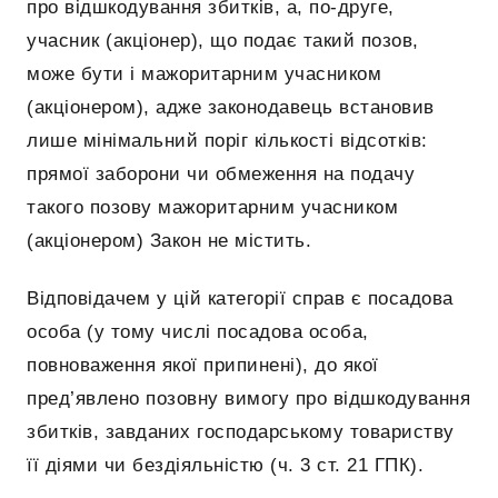
про відшкодування збитків, а, по-друге,
учасник (акціонер), що подає такий позов,
може бути і мажоритарним учасником
(акціонером), адже законодавець встановив
лише мінімальний поріг кількості відсотків:
прямої заборони чи обмеження на подачу
такого позову мажоритарним учасником
(акціонером) Закон не містить.
Відповідачем у цій категорії справ є посадова
особа (у тому числі посадова особа,
повноваження якої припинені), до якої
пред’явлено позовну вимогу про відшкодування
збитків, завданих господарському товариству
її діями чи бездіяльністю (ч. 3 ст. 21 ГПК).