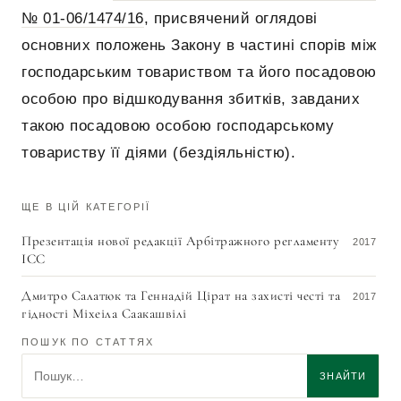
№ 01-06/1474/16
, присвячений оглядові
основних положень Закону в частині спорів між
господарським товариством та його посадовою
особою про відшкодування збитків, завданих
такою посадовою особою господарському
товариству її діями (бездіяльністю).
ЩЕ В ЦІЙ КАТЕГОРІЇ
Презентація нової редакції Арбітражного регламенту
2017
ICC
Дмитро Салатюк та Геннадій Цірат на захисті честі та
2017
гідності Міхеіла Саакашвілі
ПОШУК ПО СТАТТЯХ
Пошук по статтях
ЗНАЙТИ