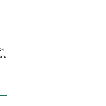
ой
ать