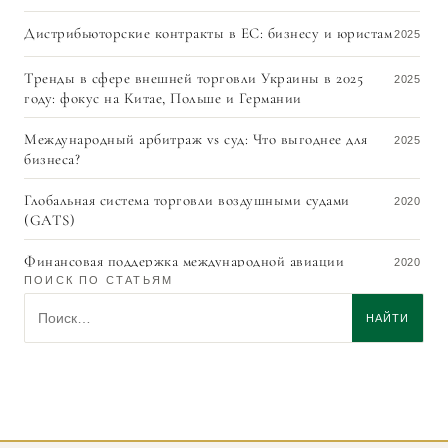
Дистрибьюторские контракты в ЕС: бизнесу и юристам
2025
Тренды в сфере внешней торговли Украины в 2025
2025
году: фокус на Китае, Польше и Германии
Международный арбитраж vs суд: Что выгоднее для
2025
бизнеса?
Глобальная система торговли воздушными судами
2020
(GATS)
Финансовая поддержка международной авиации
2020
ПОИСК ПО СТАТЬЯМ
Анна Цират защитила докторскую диссертацию
Поиск по статьям
2019
НАЙТИ
Геннадий Цират – лучший юрист практики «Арбитраж
2019
и медиация» в Украине, Best Lawyers
Геннадий Цират избран национальным
2017
корреспондентом Украины в ЮНСИТРАЛ