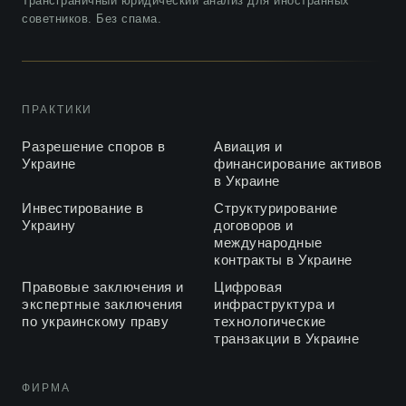
Трансграничный юридический анализ для иностранных
советников. Без спама.
Судебное толкование понятия “пассажир” для споров из
2020
международной воздушной перевозки
Анна Цират о проблемах транспортной отрасли
2019
Украины, The Ukrainian Journal of Business Law
ПРАКТИКИ
Анны Цират о современном регулировании
Разрешение споров в
Авиация и
2019
франчайзинга в Украине, ULF 2019
Украине
финансирование активов
в Украине
Особенности авиационного финансирования, ULF 2019
2019
Инвестирование в
Структурирование
Украину
договоров и
Опыт Канады в корпоративном управлении: принцип
международные
2018
многообразия
контракты в Украине
Правовые заключения и
Цифровая
Геннадий Цират о недействительности арбитражного
2018
экспертные заключения
инфраструктура и
соглашения
по украинскому праву
технологические
транзакции в Украине
Недостатки проекта Закона Украины о франчайзинге
2018
ФИРМА
Екатерина Цират об актуальных проблемах
2018