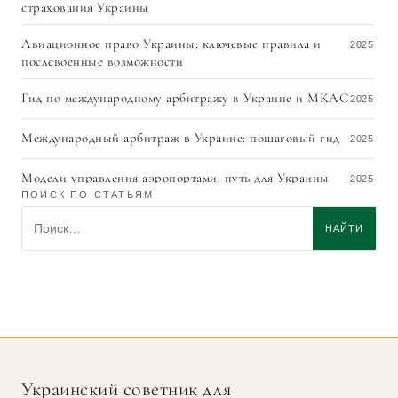
страхования Украины
Авиационное право Украины: ключевые правила и
2025
послевоенные возможности
Гид по международному арбитражу в Украине и МКАС
2025
Международный арбитраж в Украине: пошаговый гид
2025
Модели управления аэропортами: путь для Украины
2025
ПОИСК ПО СТАТЬЯМ
Как исполнить решение МКАС в Швейцарии:
Поиск по статьям
2025
НАЙТИ
пошаговое руководство для кредиторов 2025
Ключевые условия дистрибьюторского договора
2025
Экспертное заключение по украинскому праву для
2025
международных судов и арбитража
Легко ли исполнить иностранное арбитражное
2025
решение в Украине?
Украинский советник для