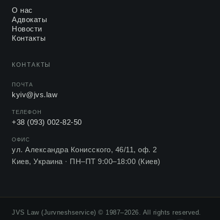
евроинтеграции
О нас
Адвокаты
Геннадий Цират: «Все, что нужно знать о Стокгольме и
2018
Новости
центральноевропейских арбитражах», Legal High School
Контакты
Насущные проблемы суда по вопросам
2018
интеллектуальной собственности
КОНТАКТЫ
Конференции по европейскому международному
2018
ПОЧТА
частному праву в Берлине
kyiv@jvs.law
Гаагские принципы выбора права: что они дают
ТЕЛЕФОН
2016
договору с украинской стороной
+38 (093) 002-82-50
ОФИС
О проекте конвенции об исполнении решений,
2014
ул. Александра Конисского, 46/11, оф. 2
принятых в процессе медиации
Киев, Украина ·
ПН–ПТ 9:00–18:00 (Киев)
Возможно ли «перезагрузить» судебную систему
2014
Украины?
Международные обременения из договоров купли-
2013
продажи
JVS Law (Jurvneshservice) © 1987–2026. All rights reserved.