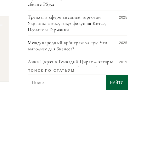
сбитие PS752
Тренды в сфере внешней торговли
2025
Украины в 2025 году: фокус на Китае,
Польше и Германии
Международный арбитраж vs суд: Что
2025
выгоднее для бизнеса?
Анна Цират и Геннадий Цират – авторы
2019
монографии Civil Procedure in Ukraine
ПОИСК ПО СТАТЬЯМ
издательства Wolters Kluwer
Поиск по статьям
НАЙТИ