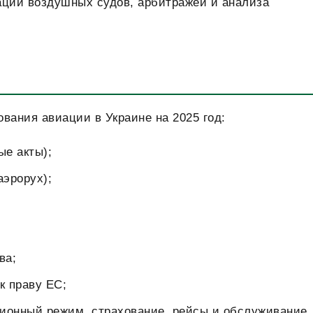
ации воздушных судов, арбитражей и анализа
вания авиации в Украине на 2025 год:
ые акты);
аэрорух);
ва;
к праву ЕС;
ционный режим, страхование, рейсы и обслуживание