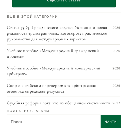
Спросить о статье
ЕЩЁ В ЭТОЙ КАТЕГОРИИ
Статья 551(3) Гражданского кодекса Украины и новая
2026
реальность трансграничных договоров: практическое
руководство для международных юристов
Учебное пособие «Международный гражданский
2026
процесс»
Учебное пособие «Международный коммерческий
2026
арбитраж»
Спор с китайским партнером: как арбитражная
2026
оговорка определяет результат
Судебная реформа 2017: что из обещанной системности
2017
дошло до трансграничных споров
ПОИСК ПО СТАТЬЯМ
Поиск по статьям
Обеспечительные меры в международном коммерческом
2013
НАЙТИ
арбитраже. Вопросы законности и юридической силы