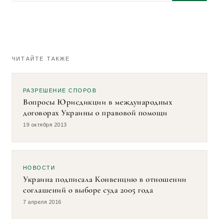
Правовое положение иностранцев в международном
2013
гражданском процессе: опыт международно-правовой
унификации
Двусторонние договоры о правовой помощи как
2013
ЧИТАЙТЕ ТАКЖЕ
пример унификации норм международного
гражданского процесса
РАЗРЕШЕНИЕ СПОРОВ
Международно-правовое регулирование признания и
2013
Вопросы Юрисдикции в международных
исполнения иностранных судебных решений на
договорах Украины о правовой помощи
примере Гаагской Конвенции в отношении соглашений
о выборе суда 2005 года
19 октября 2013
Вопросы Юрисдикции в международных договорах
2013
Украины о правовой помощи
НОВОСТИ
Украина подписала Конвенцию в отношении
соглашений о выборе суда 2005 года
7 апреля 2016