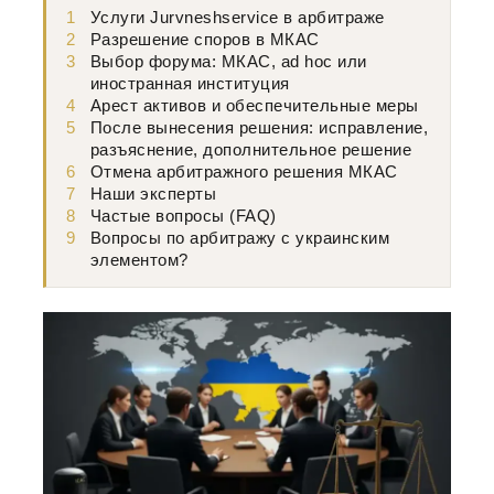
1
Услуги Jurvneshservice в арбитраже
2
Разрешение споров в МКАС
3
Выбор форума: МКАС, ad hoc или
иностранная институция
4
Арест активов и обеспечительные меры
5
После вынесения решения: исправление,
разъяснение, дополнительное решение
6
Отмена арбитражного решения МКАС
7
Наши эксперты
8
Частые вопросы (FAQ)
9
Вопросы по арбитражу с украинским
элементом?