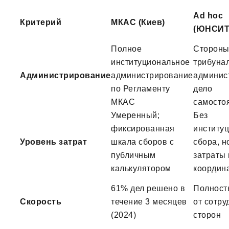
Ad hoc
Критерий
МКАС (Киев)
(ЮНСИТ
Полное
Стороны
институциональное
трибуна
Администрирование
администрирование
админис
по Регламенту
дело
МКАС
самосто
Умеренный;
Без
фиксированная
институ
Уровень затрат
шкала сборов с
сбора, 
публичным
затраты 
калькулятором
координ
61% дел решено в
Полност
Скорость
течение 3 месяцев
от сотру
(2024)
сторон