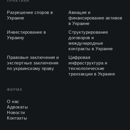
ПРАКТИКИ
франчайзинга в Украине, ULF 2019
Разрешение споров в
Авиация и
Особенности авиационного финансирования, ULF 2019
2019
Украине
финансирование активов
в Украине
Опыт Канады в корпоративном управлении: принцип
2018
Инвестирование в
Структурирование
многообразия
Украину
договоров и
международные
Геннадий Цират о недействительности арбитражного
2018
контракты в Украине
соглашения
Правовые заключения и
Цифровая
экспертные заключения
инфраструктура и
Недостатки проекта Закона Украины о франчайзинге
2018
по украинскому праву
технологические
транзакции в Украине
Екатерина Цират об актуальных проблемах
2018
евроинтеграции
ФИРМА
Геннадий Цират: «Все, что нужно знать о Стокгольме и
2018
центральноевропейских арбитражах», Legal High School
О нас
Адвокаты
Новости
Насущные проблемы суда по вопросам
2018
Контакты
интеллектуальной собственности