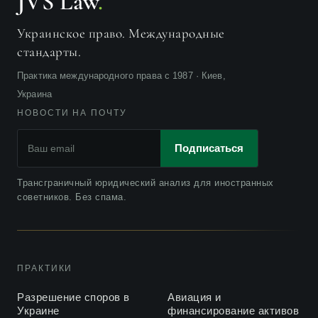
JVS Law
.
Незаконная застройка по адресу Музейный переулок,
2015
2а
Украинское право. Международные
ЕС утвердил Конвенцию в отношении соглашений о
2014
стандарты.
выборе суда 2005 года
Практика международного права с 1987 · Киев,
Новый Регламент ЕС по финансовой ответственности в
2014
Украина
спорах между инвестором и государством
НОВОСТИ НА ПОЧТУ
Анна Цират – лучший юрист в сфере франчайзинга,
2014
Who’s Who Legal
Подписаться
Европейский суд по правам человека обязал Украину
2014
Трансграничный юридический анализ для иностранных
выплатить 5 млн. евро ирландской авиакомпании
советников. Без спама.
Евросоюз и Украина парафировали Соглашение о
2013
совместном авиапространстве
ПРАКТИКИ
Разрешение споров в
Авиация и
Украине
финансирование активов